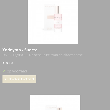
Yodeyma - Suerte
OMSCHRIJVING — De sensualiteit van de olfactorische…
€ 8,10
✓
Op voorraad
IN WINKELWAGEN