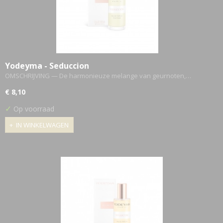
Yodeyma - Seduccion
OMSCHRIJVING — De harmonieuze melange van geurnoten,…
€ 8,10
✓
Op voorraad
IN WINKELWAGEN