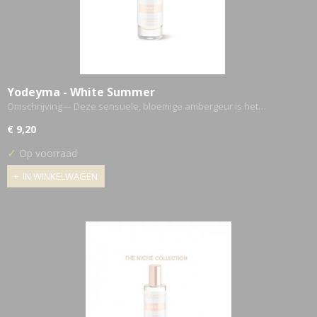
Yodeyma - White Summer
Omschrijving— Deze sensuele, bloemige ambergeur is het…
€ 9,20
✓
Op voorraad
IN WINKELWAGEN