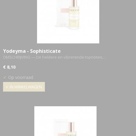
Yodeyma - Sophisticate
OMSCHRIJVING — De heldere en vibrerende topnoten,…
€ 8,10
✓
Op voorraad
IN WINKELWAGEN