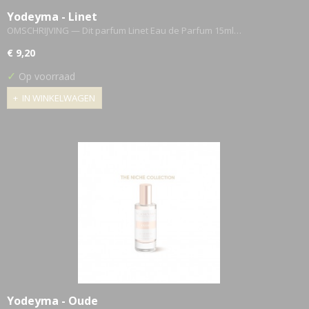
Yodeyma - Linet
OMSCHRIJVING — Dit parfum Linet Eau de Parfum 15ml…
€ 9,20
✓
Op voorraad
IN WINKELWAGEN
Yodeyma - Oude