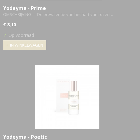
Yodeyma - Prime
OMSCHRIJVING — De prevalentie van het hart van rozen…
€ 8,10
✓
Op voorraad
IN WINKELWAGEN
Yodeyma - Poetic