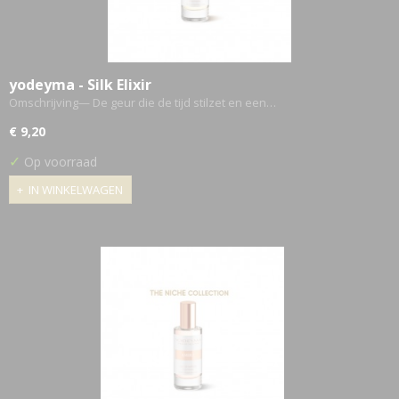
yodeyma - Silk Elixir
Omschrijving— De geur die de tijd stilzet en een…
€ 9,20
✓
Op voorraad
IN WINKELWAGEN