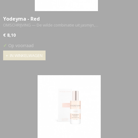
Yodeyma - Red
OMSCHRIJVING — De wilde combinatie uit jasmijn,…
€ 8,10
✓
Op voorraad
IN WINKELWAGEN