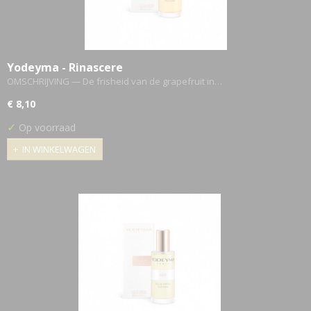
Yodeyma - Rinascere
OMSCHRIJVING — De frisheid van de grapefruit in…
€ 8,10
✓
Op voorraad
IN WINKELWAGEN