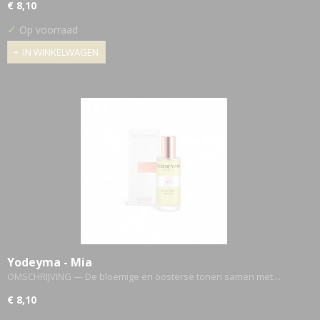
€ 8,10
✓
Op voorraad
IN WINKELWAGEN
Yodeyma - Mia
OMSCHRIJVING — De bloemige en oosterse tonen samen met…
€ 8,10