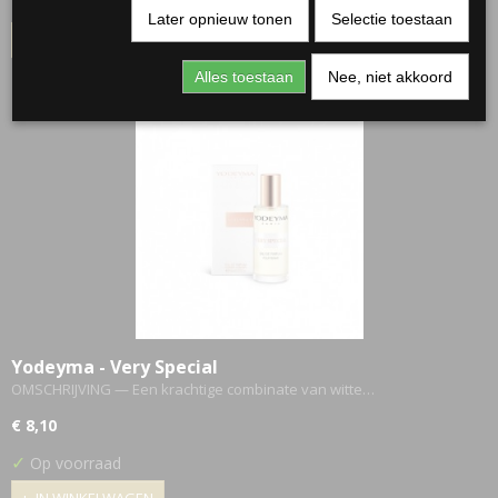
✓
Op voorraad
Later opnieuw tonen
Selectie toestaan
IN WINKELWAGEN
Alles toestaan
Nee, niet akkoord
Yodeyma - Very Special
OMSCHRIJVING — Een krachtige combinate van witte…
€ 8,10
✓
Op voorraad