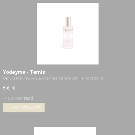
Yodeyma - Temis
OMSCHRIJVING — De overheersende vanille noot zorgt…
€ 8,10
✓
Op voorraad
IN WINKELWAGEN