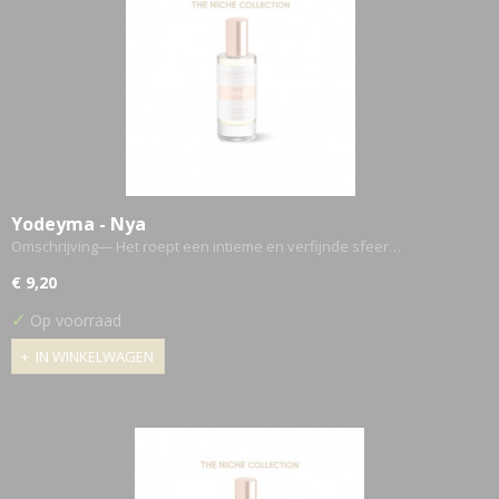
Yodeyma - Nya
Omschrijving— Het roept een intieme en verfijnde sfeer…
€ 9,20
✓
Op voorraad
IN WINKELWAGEN