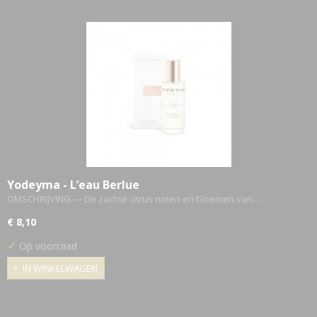
Yodeyma - L’eau Berlue
OMSCHRIJVING — De zachte citrus noten en bloemen van…
€ 8,10
✓
Op voorraad
IN WINKELWAGEN