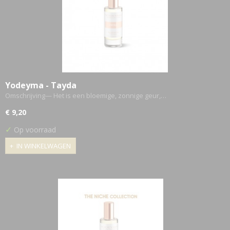
Yodeyma - Tayda
Omschrijving— Het is een bloemige, zonnige geur,…
€ 9,20
✓
Op voorraad
IN WINKELWAGEN