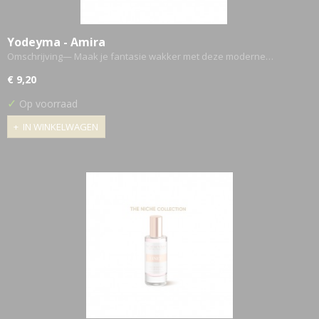
Yodeyma - Amira
Omschrijving— Maak je fantasie wakker met deze moderne…
€ 9,20
✓
Op voorraad
IN WINKELWAGEN