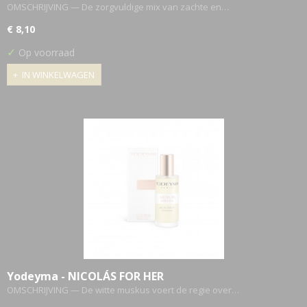
OMSCHRIJVING — De zorgvuldige mix van zachte en…
€ 8,10
✓
Op voorraad
IN WINKELWAGEN
Yodeyma - NICOLÁS FOR HER
OMSCHRIJVING — De witte muskus voert de regie over…