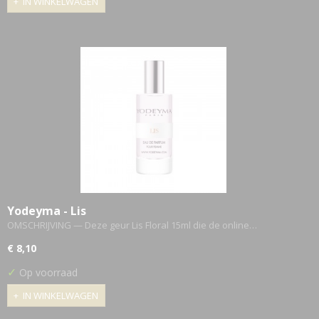
IN WINKELWAGEN
Yodeyma - Lis
OMSCHRIJVING — Deze geur Lis Floral 15ml die de online…
€ 8,10
✓
Op voorraad
IN WINKELWAGEN