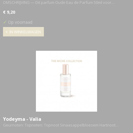
OMSCHRIJVING — Dit parfum Oude Eau de Parfum 50ml voor…
€ 9,20
✓
Op voorraad
IN WINKELWAGEN
Yodeyma - Valia
Geurnoten: Topnoten: Topnoot Sinaasappelbloesem Hartnoot…