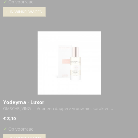
✓
Op voorraad
IN WINKELWAGEN
Yodeyma - Luxor
OMSCHRIJVING — Voor een dappere vrouw met karakter.…
€ 8,10
✓
Op voorraad