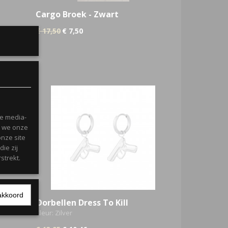
Cargo Broek - Zwart
€ 17,50
€ 7,50
le media-
n we onze
onze site
ie zij
strekt.
akkoord
Oorbellen Dress To Kill
en.
Kleur: Zilver