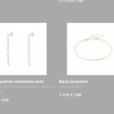
€ 17,50
€ 7,50
uchter oorbellen met
Basic bracelet
 kroonluchter oorbellen, versierd
Stainless Steel
ine…
€ 9,95
€ 7,96
 3,50