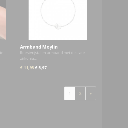
Armband Meylin
te
Roestvrijstalen armband met delicate
zirkonia…
€ 11,95
€ 5,97
1
2
»