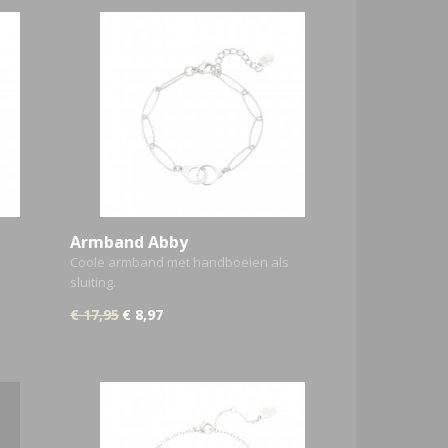
Armband Abby
Coole armband met handboeien als
sluiting.
€ 17,95
€ 8,97