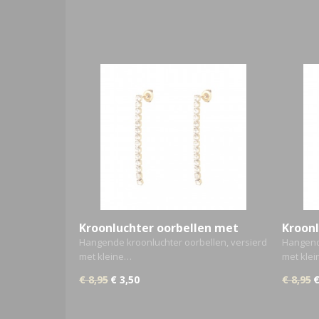
Kroonluchter oorbellen met
Kroonl
strass
strass
Hangende kroonluchter oorbellen, versierd
Hangende
met kleine…
met kle
€ 8,95
€ 3,50
€ 8,95
€