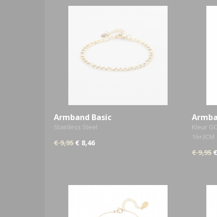
Armband Basic
Armban
Stainless Steel
Kleur GO
16+3CM
€ 9,95
€ 8,46
€ 9,95
€