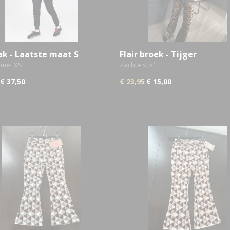
ak - Laatste maat S
Flair broek - Tijger
 met XS
Zachte stof.
€ 37,50
€ 23,95
€ 15,00