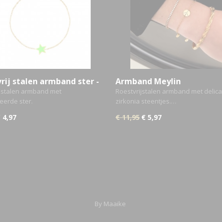
rij stalen armband ster -
Armband Meylin
ijstalen armband met
Roestvrijstalen armband met delica
eerde ster.
zirkonia steentjes.…
 4,97
€ 11,95
€ 5,97
By Maaike