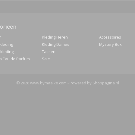
orieën
n
Kleding Heren
Accessoires
kleding
Kleding Dames
Mystery Box
 kleding
Tassen
 Eau de Parfum
Sale
© 2026 www.bymaaike.com - Powered by Shoppagina.nl