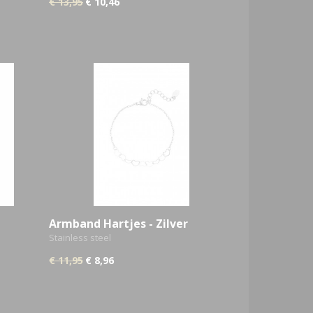
€ 13,95
€ 10,46
Armband Hartjes - Zilver
Stainless steel
€ 11,95
€ 8,96