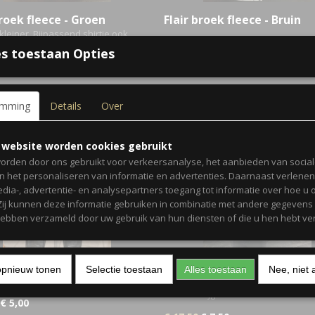
broek fleece - Groen
Flair broek fleece - Bruin
 kleiner. Bijpassend shirtje ook
€ 21,95
€ 5,00
ar.
s toestaan Opties
€ 5,00
emming
Details
Over
 website worden cookies gebruikt
orden door ons gebruikt voor verkeersanalyse, het aanbieden van socia
en het personaliseren van informatie en advertenties. Daarnaast verlene
edia-, advertentie- en analysepartners toegang tot informatie over hoe u 
 Zij kunnen deze informatie gebruiken in combinatie met andere gegevens d
hebben verzameld door uw gebruik van hun diensten of die u hen hebt ver
opnieuw tonen
Selectie toestaan
Alles toestaan
Nee, niet 
 legging
Top met tasje - Blauw
Ook verkrijgbaar in meerder kleur
€ 5,00