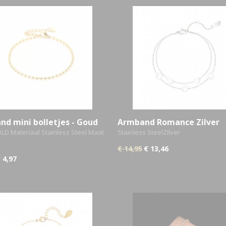
d mini bolletjes - Goud
Armband Romance Zilver
LD Materiaal Stainless Steel Maat
Stainless SteelZilver
€ 14,95
€ 13,46
 4,97