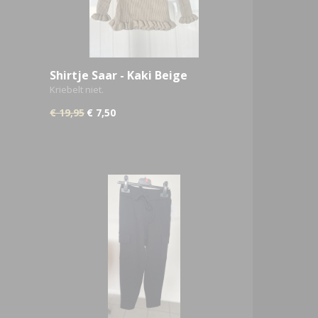
Shirtje Saar - Kaki Beige
Kriebelt niet.
€ 19,95
€ 7,50