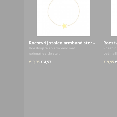
Roestvrij stalen armband ster -
Roestv
Geel
Groen
Roestvrijstalen armband met
Roestvr
geëmailleerde ster.
geëmaill
€ 9,95
€ 4,97
€ 9,95
€