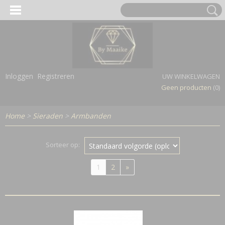
Inloggen
Registreren
UW WINKELWAGEN
Geen producten
(0)
Home
>
Sieraden
>
Armbanden
Sorteer op:
1
2
»