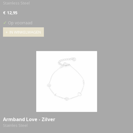
Stainless Steel
€ 12,95
✓
Op voorraad
IN WINKELWAGEN
Armband Love - Zilver
Stainles Steel