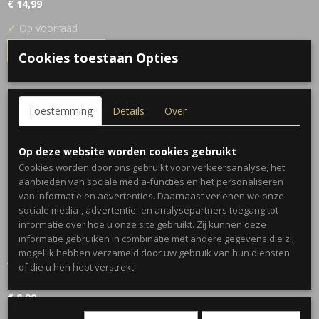
€ 14,99
✓
Op voorraad
IN WINKELWAGEN
Cookies toestaan Opties
Toestemming
Details
Over
Op deze website worden cookies gebruikt
Cookies worden door ons gebruikt voor verkeersanalyse, het
aanbieden van sociale media-functies en het personaliseren
van informatie en advertenties. Daarnaast verlenen we onze
sociale media-, advertentie- en analysepartners toegang tot
informatie over hoe u onze site gebruikt. Zij kunnen deze
informatie gebruiken in combinatie met andere gegevens die zij
mogelijk hebben verzameld door uw gebruik van hun diensten
Armband Verbonden Bedel - Goud
of die u hen hebt verstrekt.
Hoe tof en speels is deze armband met twee verbonden…
€ 8,99