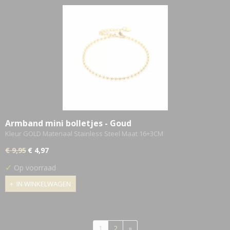
Armband mini bolletjes - Goud
Kleur GOLD Materiaal Stainless Steel Maat 16+3CM
€ 9,95
€ 4,97
✓
Op voorraad
IN WINKELWAGEN
1
2
»