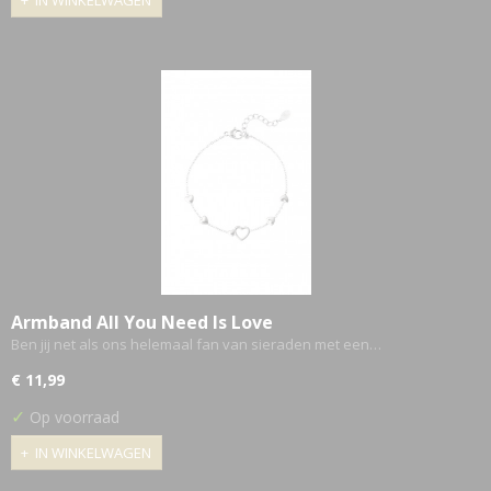
IN WINKELWAGEN
Armband All You Need Is Love
Ben jij net als ons helemaal fan van sieraden met een…
€ 11,99
✓
Op voorraad
IN WINKELWAGEN