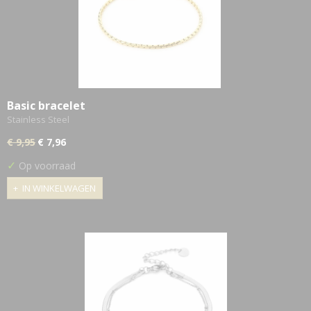
Basic bracelet
Stainless Steel
€ 9,95
€ 7,96
✓
Op voorraad
IN WINKELWAGEN