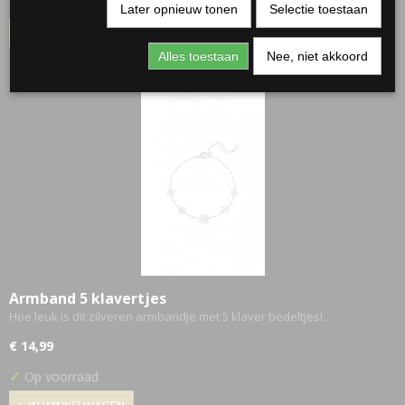
✓
Op voorraad
Later opnieuw tonen
Selectie toestaan
IN WINKELWAGEN
Alles toestaan
Nee, niet akkoord
Armband 5 klavertjes
Hoe leuk is dit zilveren armbandje met 5 klaver bedeltjes!…
€ 14,99
✓
Op voorraad