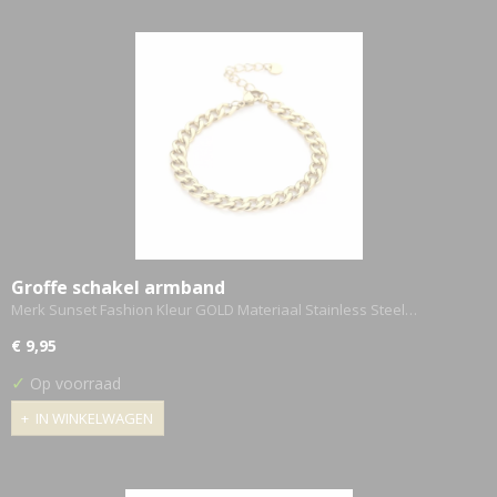
Groffe schakel armband
Merk Sunset Fashion Kleur GOLD Materiaal Stainless Steel…
€ 9,95
✓
Op voorraad
IN WINKELWAGEN