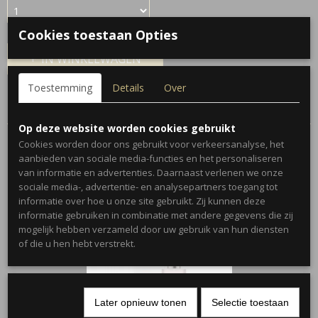
Cookies toestaan Opties
IN WINKELWAGEN
Toestemming
Details
Over
Specificaties
Op deze website worden cookies gebruikt
Productcode
Cookies worden door ons gebruikt voor verkeersanalyse, het
538-481
aanbieden van sociale media-functies en het personaliseren
van informatie en advertenties. Daarnaast verlenen we onze
sociale media-, advertentie- en analysepartners toegang tot
Ook interessant
informatie over hoe u onze site gebruikt. Zij kunnen deze
informatie gebruiken in combinatie met andere gegevens die zij
mogelijk hebben verzameld door uw gebruik van hun diensten
of die u hen hebt verstrekt.
Later opnieuw tonen
Selectie toestaan