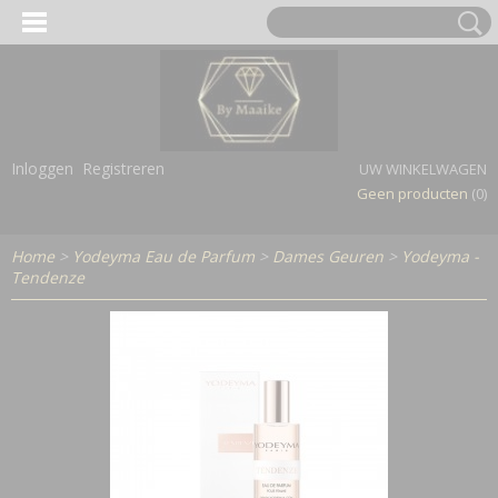
Inloggen
Registreren
UW WINKELWAGEN
Geen producten
(0)
Home
>
Yodeyma Eau de Parfum
>
Dames Geuren
>
Yodeyma -
Tendenze