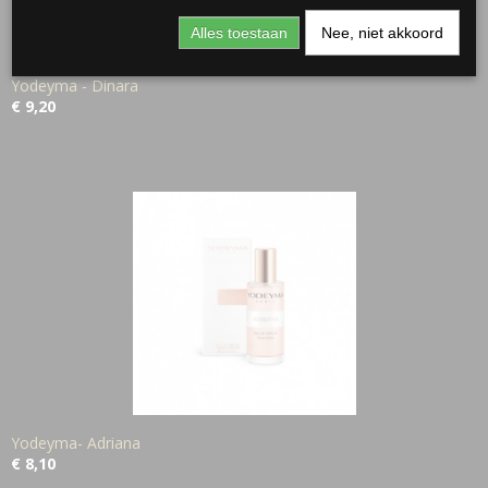
Alles toestaan
Nee, niet akkoord
Yodeyma - Dinara
€ 9,20
Yodeyma- Adriana
€ 8,10