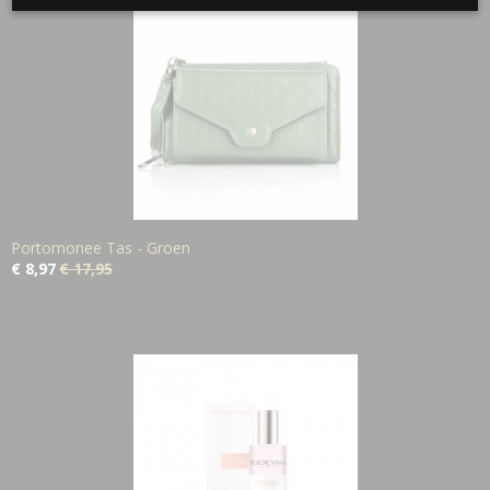
Portomonee Tas - Groen
€ 8,97
€ 17,95