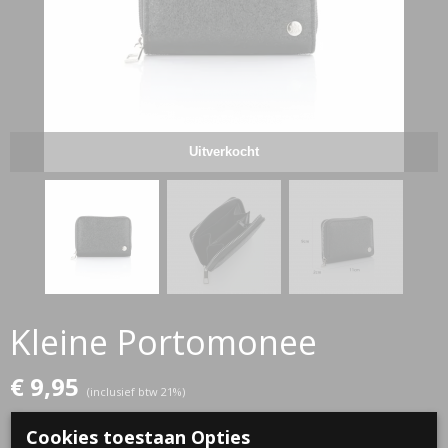
Uitverkocht
Kleine Portomonee
€ 9,95
(inclusief btw 21%)
✘
Niet op voorraad
Cookies toestaan Opties