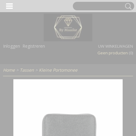
Inloggen
Registreren
UW WINKELWAGEN
Geen producten
(0)
Home
>
Tassen
>
Kleine Portomonee