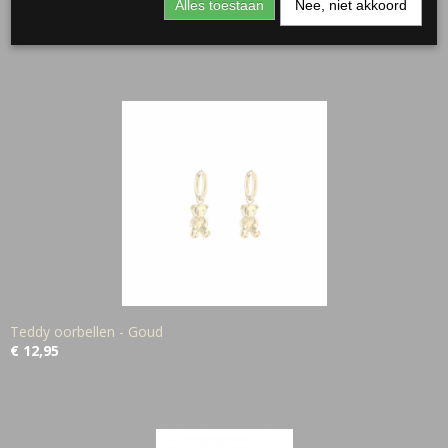
Oorbellen 2 klavertjes
Alles toestaan
Nee, niet akkoord
€ 7,77
€ 12,95
Teddy oorbellen - Goud
€ 12,95