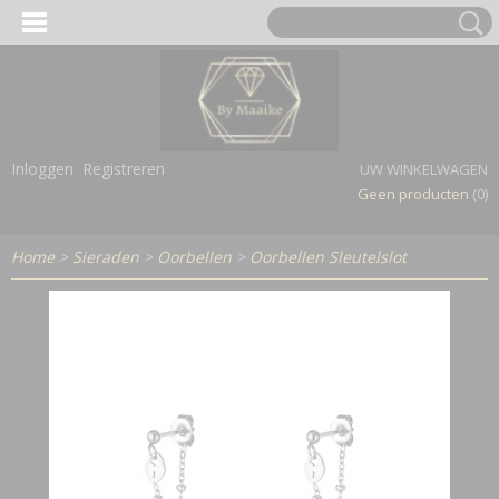
Inloggen
Registreren
UW WINKELWAGEN
Geen producten
(0)
Home
>
Sieraden
>
Oorbellen
>
Oorbellen Sleutelslot