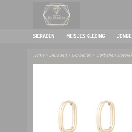
SIERADEN
MEISJES KLEDING
JONGE
Home
>
Sieraden
>
Oorbellen
>
Oorbellen klassiek