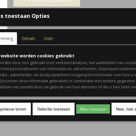
IN WINKELWAGEN
s toestaan Opties
Omschrijving
Deze klassieke pareltjes kunnen bij elke outfit gecombineerd wor
zakelijke als informele gelegenheden een echte aanrader! De oor
emming
Details
Over
stainless steel in de kleur goud en kunnen gecombineerd worde
oorbellen
gouden
. Ook leuk om juist voor een vrolijke look te gaa
combineren met kleurrijke sieraden. De oorbellen zijn verkrijgbaar
 website worden cookies gebruikt
hebben een afmeting van 1,3 cm.
orden door ons gebruikt voor verkeersanalyse, het aanbieden van socia
en het personaliseren van informatie en advertenties. Daarnaast verlene
edia-, advertentie- en analysepartners toegang tot informatie over hoe u 
 Zij kunnen deze informatie gebruiken in combinatie met andere gegevens d
hebben verzameld door uw gebruik van hun diensten of die u hen hebt ver
opnieuw tonen
Selectie toestaan
Alles toestaan
Nee, niet 