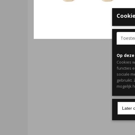
Cookie
Toest
Op deze
Cookies w
functies 
sociale m
gebruikt.
mogelijk 
Later 