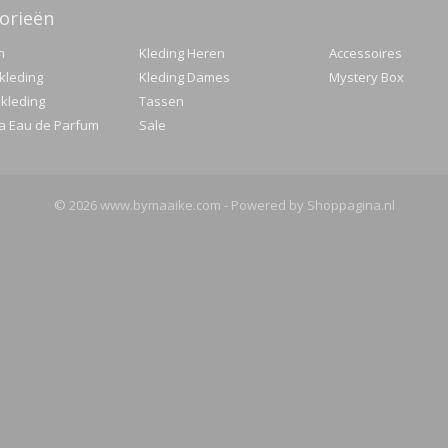
orieën
n
Kleding Heren
Accessoires
kleding
Kleding Dames
Mystery Box
 kleding
Tassen
 Eau de Parfum
Sale
© 2026 www.bymaaike.com - Powered by Shoppagina.nl