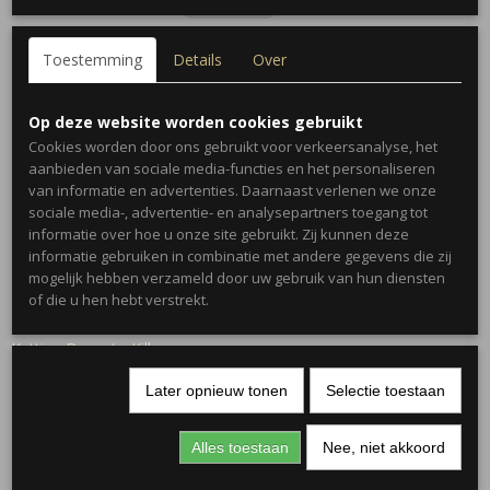
Toestemming
Details
Over
Ook interessant
Op deze website worden cookies gebruikt
Cookies worden door ons gebruikt voor verkeersanalyse, het
aanbieden van sociale media-functies en het personaliseren
van informatie en advertenties. Daarnaast verlenen we onze
sociale media-, advertentie- en analysepartners toegang tot
informatie over hoe u onze site gebruikt. Zij kunnen deze
informatie gebruiken in combinatie met andere gegevens die zij
mogelijk hebben verzameld door uw gebruik van hun diensten
of die u hen hebt verstrekt.
Ketting Dress to Kill
€ 14,95
Later opnieuw tonen
Selectie toestaan
Alles toestaan
Nee, niet akkoord