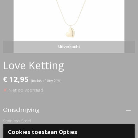
Uitverkocht
Love Ketting
€ 12,95
(inclusief btw 21%)
✘
Niet op voorraad
Omschrijving
Stainless Steel
Cookies toestaan Opties