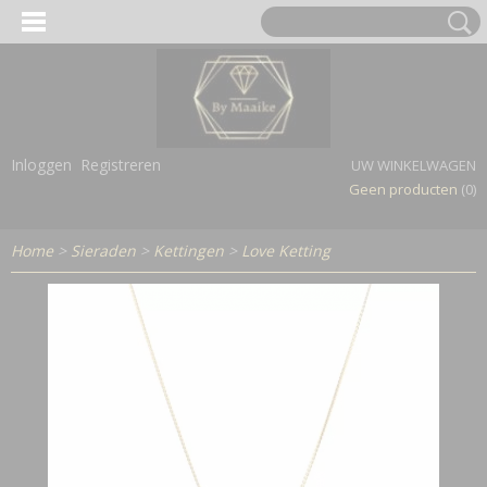
Inloggen
Registreren
UW WINKELWAGEN
Geen producten
(0)
Home
>
Sieraden
>
Kettingen
>
Love Ketting