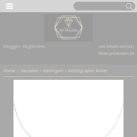
Inloggen
Registreren
UW WINKELWAGEN
Geen producten
(0)
Home
>
Sieraden
>
Kettingen
>
Ketting open klaver