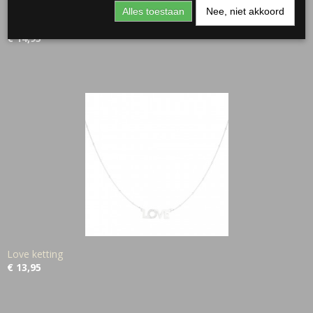
Alles toestaan
Nee, niet akkoord
Ketting Dress to Kill
€ 14,95
Love ketting
€ 13,95