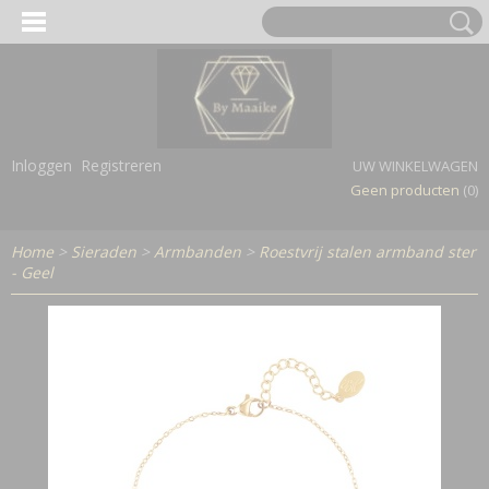
Inloggen
Registreren
UW WINKELWAGEN
Geen producten
(0)
Home
>
Sieraden
>
Armbanden
>
Roestvrij stalen armband ster
- Geel