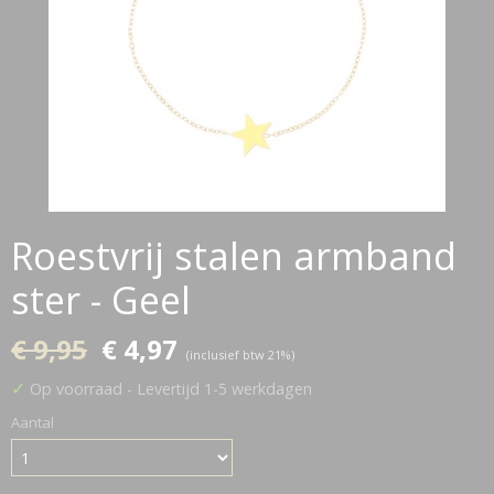
Roestvrij stalen armband
ster - Geel
€ 9,95
€ 4,97
(inclusief btw 21%)
✓
Op voorraad
- Levertijd 1-5 werkdagen
Aantal