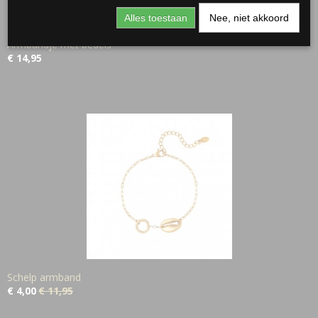
Alles toestaan
Nee, niet akkoord
Armbandje met bedels
€ 14,95
Schelp armband
€ 4,00
€ 11,95