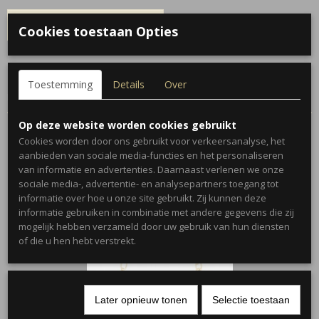
IN WINKELWAGEN
Cookies toestaan Opties
Omschrijving
Toestemming
Details
Over
Roestvrijstalen armband met geëmailleerde ster.
Op deze website worden cookies gebruikt
Cookies worden door ons gebruikt voor verkeersanalyse, het
aanbieden van sociale media-functies en het personaliseren
van informatie en advertenties. Daarnaast verlenen we onze
Ook interessant
sociale media-, advertentie- en analysepartners toegang tot
informatie over hoe u onze site gebruikt. Zij kunnen deze
informatie gebruiken in combinatie met andere gegevens die zij
mogelijk hebben verzameld door uw gebruik van hun diensten
of die u hen hebt verstrekt.
Later opnieuw tonen
Selectie toestaan