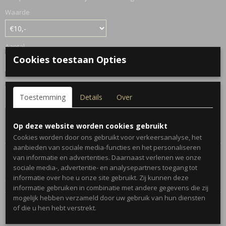
Waarde
Aantal
Cookies toestaan Opties
IN WINKELWAGEN
Toestemming
Details
Over
Op deze website worden cookies gebruikt
Specificaties
Cookies worden door ons gebruikt voor verkeersanalyse, het
aanbieden van sociale media-functies en het personaliseren
Productcode
Omschrijving
van informatie en advertenties. Daarnaast verlenen we onze
783-1244
sociale media-, advertentie- en analysepartners toegang tot
We hebben leuke mistery pakketjes samen gesteld met verschillende
informatie over hoe u onze site gebruikt. Zij kunnen deze
waarden.
informatie gebruiken in combinatie met andere gegevens die zij
mogelijk hebben verzameld door uw gebruik van hun diensten
of die u hen hebt verstrekt.