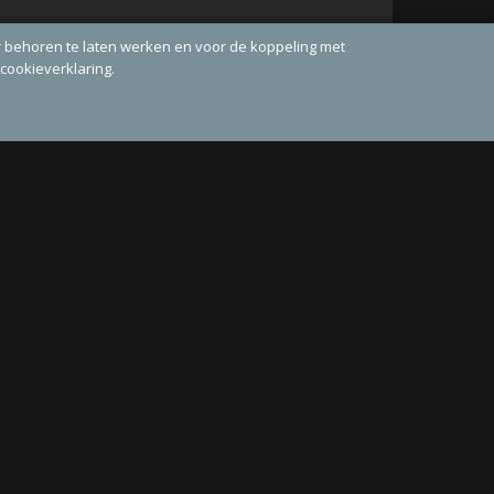
r behoren te laten werken en voor de koppeling met
 cookieverklaring.
Setje Beige
€ 15,00
€ 32,95