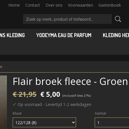
Home
Contact
Over ons
Voorwaarden
Gastenboek
NS KLEDING
YODEYMA EAU DE PARFUM
KLEDING HE
en
Flair broek fleece - Groen
€ 21,95
€ 5,00
(inclusief btw 21%)
✓
Op voorraad
- Levertijd 1-2 werkdagen
Maat
Aantal