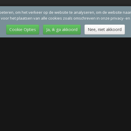
beteren, om het verkeer op de website te analyseren, om de website naa
g voor het plaatsen van alle cookies zoals omschreven in onze privacy- en
Cookie Opties
Ja, ik ga akkoord
Nee, niet akkoord
By Maaike