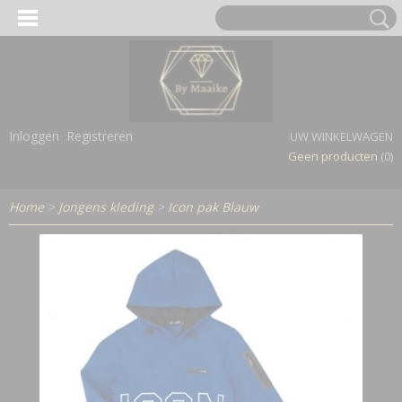
Inloggen
Registreren
UW WINKELWAGEN
Geen producten
(0)
Home
>
Jongens kleding
>
Icon pak Blauw