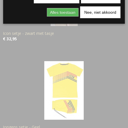
Alles toestaan
Nee, niet akkoord
Icon setje - zwart met tasje
€ 32,95
Jongens setje - Geel